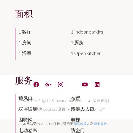
面积
1 客厅
1 Indoor parking
1 房间
1 厕所
1 浴室
1 Open kitchen
服务
通风口
布置
©2026 Brigitte Schwarz Immobilier
法律声明
双层玻璃
残疾人入口
更改Cookies设置
Design by
Apimo™
因特网
电梯
本网站受reCAPTCHA保护，适用于
隐私政策
以及
服务条款
。
电动卷帘
防盗门