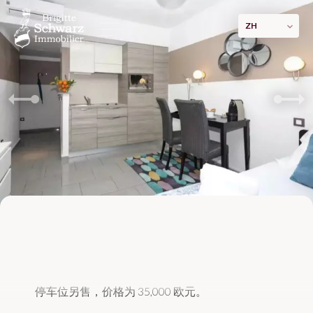
ZH
两室公寓，可俯瞰花园，距离海滩仅100米
€392,000
两室公寓，可俯瞰花园。
停车位另售，价格为 35,000 欧元。