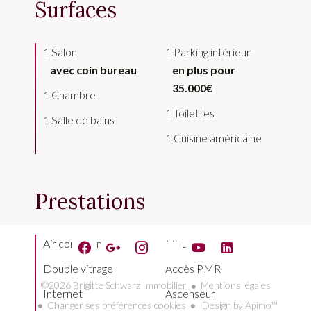
Surfaces
1 Salon
1 Parking intérieur
avec coin bureau
en plus pour
35.000€
1 Chambre
1 Toilettes
1 Salle de bains
1 Cuisine américaine
Prestations
Air conditionné
Meublé
Double vitrage
Accès PMR
©2026 Brigitte Schwarz Immobilier
Mentions légales
Internet
Ascenseur
Changer ses préférences cookies
Design by
Apimo™