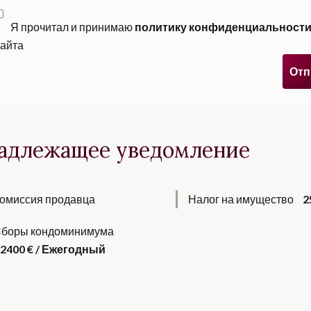
Я прочитал и принимаю
политику конфиденциальност
сайта
Отп
адлежащее уведомление
омиссия продавца
Налог на имущество
2
боры кондоминимума
2400 € / Ежегодный