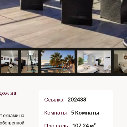
дом на
Ссылка
202438
Комнаты
5 Комнаты
т окнами на
обственной
Площадь
107.24 м²