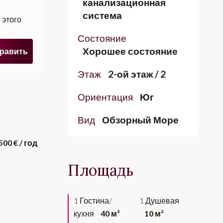
канализационная
система
и
этого
Состояние
Хорошее состояние
равить
Этаж
2-ой этаж / 2
Ориентация
Юг
Вид
Обзорный Море
500 € / год
Площадь
1 Гостина/
1 Душевая
кухня
40 м²
10 м²