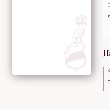
Н
К
С