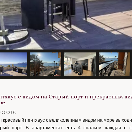
нтхаус с видом на Старый порт и прекрасным ви
ре.
00 000 €
т красивый пентхаус с великолепным видом на море выходи
рый порт. В апартаментах есть 4 спальни, каждая с с