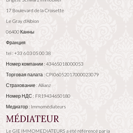
17 Boulevard de la Croisette
Le Gray d'Albion
06400 Канны
Франция
tel : +33 6 03 05 00 38
Номер компании : 43465018000053
Торговая палата : CPI06052017000023079
Страхование : Allianz
Номер НДС : FR19434650180
Медиатор : Immomédiateurs
MÉDIATEUR
Le GIE IMMOMEDIATEURS a été référencé par la