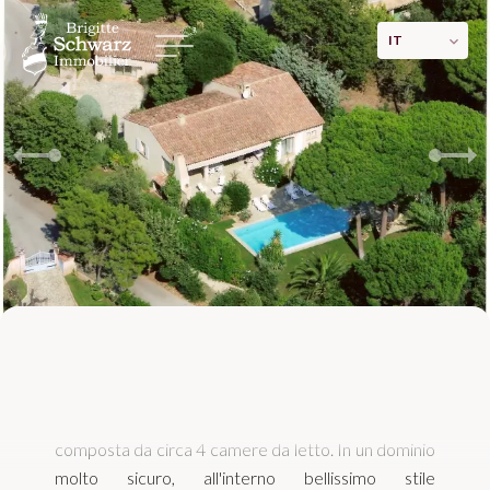
IT
Bella villa con 4 camere da letto con
COS nel dominio
4.300.000 €
Gassin 1200 m² di terreno, la villa di 187 m²
composta da circa 4 camere da letto. In un dominio
molto sicuro, all'interno bellissimo stile