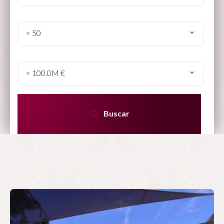
< 50
< 100.0M €
Buscar