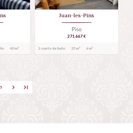
ins
Juan-les-Pins
Piso
271.667 €
año
40 m²
1 cuarto de baño
25 m²
6 m²
5