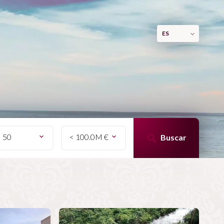
ES
< 50
< 100.0M €
Buscar