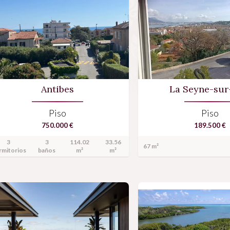
Antibes
La Seyne-su
Piso
Piso
750.000 €
189.500 €
3
3
114.02
33.56
67 m²
rmitorios
baños
m²
m²