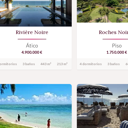
Rivière Noire
Roches Noi
Ático
Piso
4.900.000 €
1.750.000 €
ormitorios
3 baños
443 m²
213 m²
4 dormitorios
3 baños
6