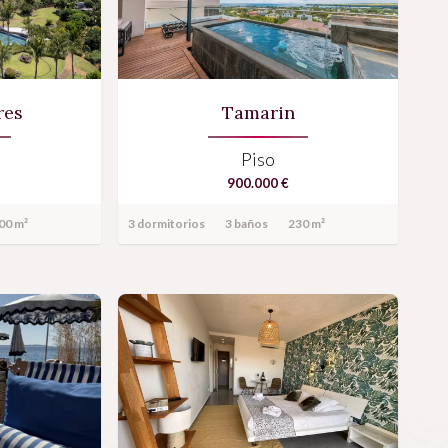
res
Tamarin
Piso
900.000 €
00 m²
3 dormitorios
3 baños
230 m²