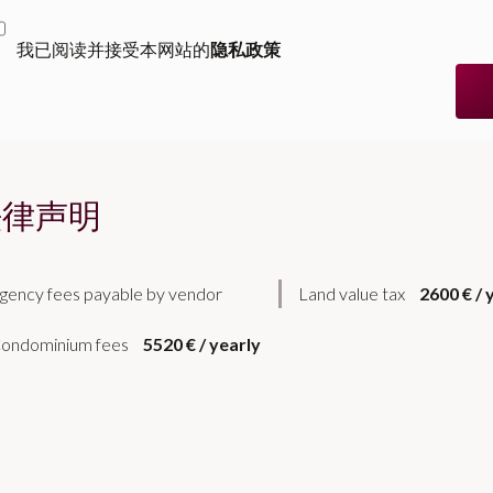
我已阅读并接受本网站的
隐私政策
法律声明
gency fees payable by vendor
Land value tax
2600 € / 
ondominium fees
5520 € / yearly