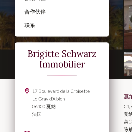
合作伙伴
联系
Brigitte Schwarz
Immobilier
17 Boulevard de la Croisette
戛
Le Gray d'Albion
06400 戛納
€4,
法国
戛
寓
陈