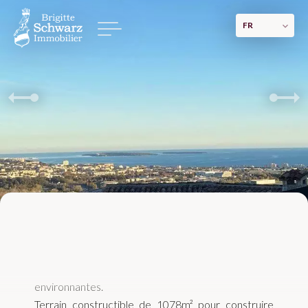
FR
Mandelieu
618 000 €
Exclusivité: Idéal terrain dans secteur habitation
Capitou. Vue mer et dégagée verdure et collines
environnantes.
Terrain constructible de 1078m² pour construire