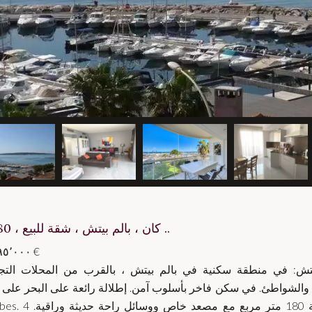
كان ، بالم بيتش ، شقة للبيع ، 180 م ..
٣٬٨٩٥٬٠٠٠ €
يتش: في منطقة سكنية في بالم بيتش ، بالقرب من المحلات التجا
والشواطئ. في سكن فاخر بأسلوب آمن. إطلالة رائعة على البحر على جزر Lérins و
Antibes. 4 غرف بمساحة 180 متر مربع مع مصعد خاص