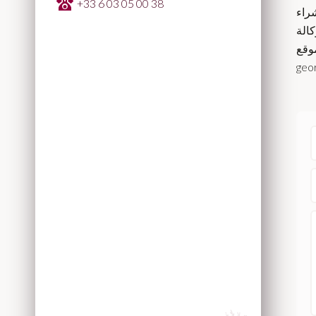
+33 6 03 05 00 38
ية شراء
Géo:
geor