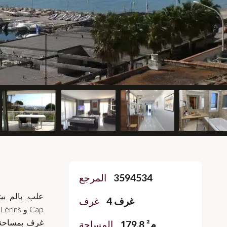
3594534
المرجع
علب. بالم ب
4 غرف
غرف
179.8 م²
المساحة