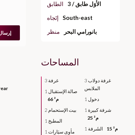
الأوَل طابق / 3
الطابق
South-east
إتَجاه
بانورامي البحر
منظر
إرسال
المساحات
3 غرفة دولاب
3 غرفة
الملابس
year
1 صالة الإستقبال
1 دخول
66 م²
1 شرفة كبيرة
2 بيت الإستحمام
25 م²
1 المطبخ
15 م²
1 الشَرفة
1 مأوى سيَارات