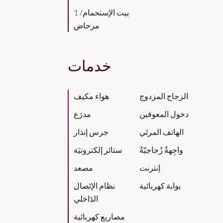
1 بيت الإستحمام/
مرحاض
خدمات
الزجاج المزدوج
هواء مكيف
دخول المعوقين
مدرَع
الهاتف المرئي
جرس إنذار
واجِهةٌ زُجاجيّةٌ
ستائر إلكترونيَة
إنترنت
مصعد
بوابة كهربائية
نظام الإتَصال
الدَاخلي
مصاريع كهربائية